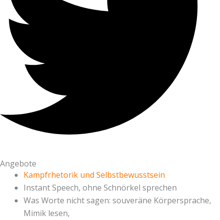
Angebote
Kampfrhetorik und Selbstbewusstsein
Instant Speech, ohne Schnörkel sprechen
Was Worte nicht sagen: souveräne Körpersprache,
Mimik lesen,